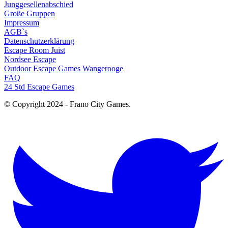
Junggesellenabschied
Große Gruppen
Impressum
AGB`s
Datenschutzerklärung
Escape Room Juist
Nordsee Escape
Outdoor Escape Games Wangerooge
FAQ
24 Std Escape Games
© Copyright 2024 - Frano City Games.