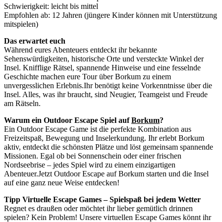
Schwierigkeit: leicht bis mittel
Empfohlen ab: 12 Jahren (jüngere Kinder können mit Unterstützung
mitspielen)
Das erwartet euch
Während eures Abenteuers entdeckt ihr bekannte
Sehenswürdigkeiten, historische Orte und versteckte Winkel der
Insel. Knifflige Rätsel, spannende Hinweise und eine fesselnde
Geschichte machen eure Tour über Borkum zu einem
unvergesslichen Erlebnis.Ihr benötigt keine Vorkenntnisse über die
Insel. Alles, was ihr braucht, sind Neugier, Teamgeist und Freude
am Rätseln.
Warum ein Outdoor Escape Spiel auf
Borkum
?
Ein Outdoor Escape Game ist die perfekte Kombination aus
Freizeitspaß, Bewegung und Inselerkundung. Ihr erlebt Borkum
aktiv, entdeckt die schönsten Plätze und löst gemeinsam spannende
Missionen. Egal ob bei Sonnenschein oder einer frischen
Nordseebrise – jedes Spiel wird zu einem einzigartigen
Abenteuer.Jetzt Outdoor Escape auf Borkum starten und die Insel
auf eine ganz neue Weise entdecken!
Tipp Virtuelle Escape Games – Spielspaß bei jedem Wetter
Regnet es draußen oder möchtet ihr lieber gemütlich drinnen
spielen? Kein Problem! Unsere virtuellen Escape Games könnt ihr