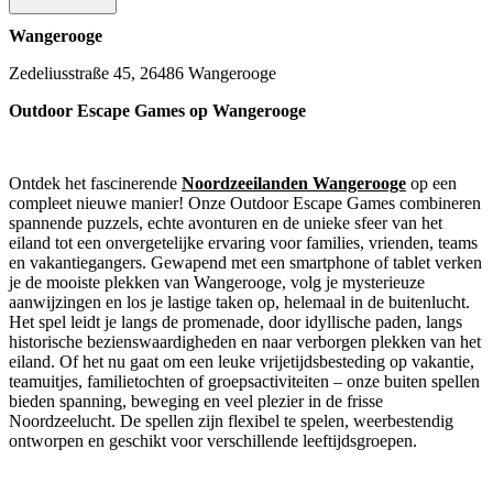
Wangerooge
Zedeliusstraße 45, 26486 Wangerooge
Outdoor Escape Games op Wangerooge
Ontdek het fascinerende
Noordzeeilanden Wangerooge
op een
compleet nieuwe manier! Onze Outdoor Escape Games combineren
spannende puzzels, echte avonturen en de unieke sfeer van het
eiland tot een onvergetelijke ervaring voor families, vrienden, teams
en vakantiegangers. Gewapend met een smartphone of tablet verken
je de mooiste plekken van Wangerooge, volg je mysterieuze
aanwijzingen en los je lastige taken op, helemaal in de buitenlucht.
Het spel leidt je langs de promenade, door idyllische paden, langs
historische bezienswaardigheden en naar verborgen plekken van het
eiland. Of het nu gaat om een leuke vrijetijdsbesteding op vakantie,
teamuitjes, familietochten of groepsactiviteiten – onze buiten spellen
bieden spanning, beweging en veel plezier in de frisse
Noordzeelucht. De spellen zijn flexibel te spelen, weerbestendig
ontworpen en geschikt voor verschillende leeftijdsgroepen.