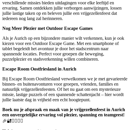
verschillende missies bieden uitdagingen voor elke leeftijd en
ervaring. Samen ontdekken jullie verborgen aanwijzingen, lossen
jullie lastige taken op en beleven jullie een vrijgezellenfeest dat
iedereen nog lang zal herinneren.
Nog Meer Plezier met Outdoor Escape Games
Als je Aurich op een bijzondere manier wilt verkennen, kun je ook
kiezen voor een Outdoor Escape Game. Met een smartphone of
tablet begeleidt het avontuur je door het stadscentrum naar
spannende locaties. Perfect voor groepen die beweging,
puzzelplezier en stadsverkenning willen combineren.
Escape Room Oostfriesland in Aurich
Bij Escape Room Oostfriesland verwelkomen we je met gevarieerde
binnen- en buitenavonturen voor groepen, vrienden, families en
natuurlijk vrijgezellenfeesten. Of het nu gaat om een mysterieuze
missie, lastige puzzels of een spannende schattenjacht – hier wordt
jullie laatste dag in vrijheid een echt hoogtepunt.
Boek nu je afspraak en maak van je vrijgezellenfeest in Aurich
een onvergetelijke ervaring vol plezier, spanning en teamgeest!
🎉🔐🕵️‍♀️🕵️‍♂️